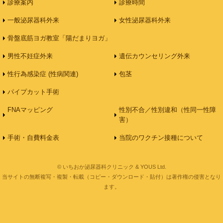
診療案内
診療時間
一般泌尿器科外来
女性泌尿器科外来
骨盤底筋ヨガ教室「陽だまりヨガ」
男性不妊症外来
遺伝カウンセリング外来
性行為感染症 (性病関連)
包茎
パイプカット手術
FNAマッピング
性別不合／性別違和（性同一性障
害）
手術・自費料金表
当院のワクチン接種について
© いちおか泌尿器科クリニック & YOUS Ltd.
当サイトの無断複写・複製・転載（コピー・ダウンロード・貼付）は著作権の侵害となり
ます。