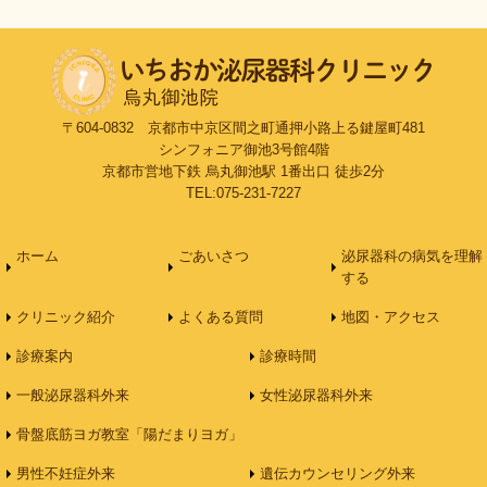
〒604-0832 京都市中京区間之町通押小路上る鍵屋町481
シンフォニア御池3号館4階
京都市営地下鉄 烏丸御池駅 1番出口 徒歩2分
TEL:075-231-7227
ホーム
ごあいさつ
泌尿器科の病気を理解
する
クリニック紹介
よくある質問
地図・アクセス
診療案内
診療時間
一般泌尿器科外来
女性泌尿器科外来
骨盤底筋ヨガ教室「陽だまりヨガ」
男性不妊症外来
遺伝カウンセリング外来