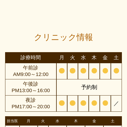
クリニック情報
診療時間
月
火
水
木
金
土
午前診
AM9:00～12:00
午後診
予約制
PM13:00～16:00
夜診
／
PM17:00～20:00
担当医
月
火
水
木
金
土